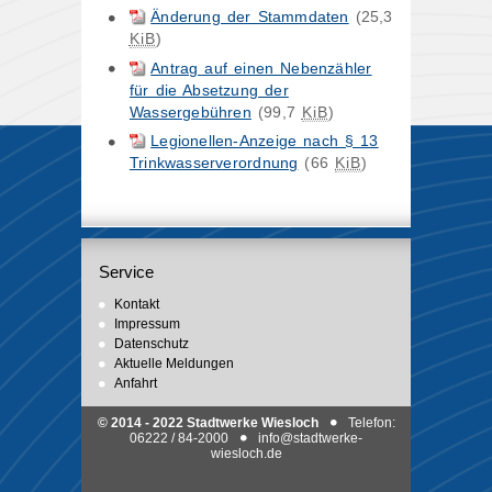
Änderung der Stammdaten
(25,3
KiB
)
Antrag auf einen Nebenzähler
für die Absetzung der
Wassergebühren
(99,7
KiB
)
Legionellen-Anzeige nach § 13
Trinkwasserverordnung
(66
KiB
)
Service
Kontakt
Impressum
Datenschutz
Aktuelle Meldungen
Anfahrt
© 2014 - 2022 Stadtwerke Wiesloch
Telefon:
06222 / 84-2000
info@stadtwerke-
wiesloch.de